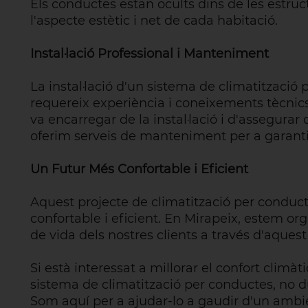
Els conductes estan ocults dins de les estruc
l'aspecte estètic i net de cada habitació.
Instal·lació Professional i Manteniment
La instal·lació d'un sistema de climatitzaci
requereix experiència i coneixements tècnics.
va encarregar de la instal·lació i d'assegura
oferim serveis de manteniment per a garanti
Un Futur Més Confortable i Eficient
Aquest projecte de climatització per conduc
confortable i eficient. En Mirapeix, estem org
de vida dels nostres clients a través d'aques
Si està interessat a millorar el confort climàti
sistema de climatització per conductes, no d
Som aquí per a ajudar-lo a gaudir d'un ambi