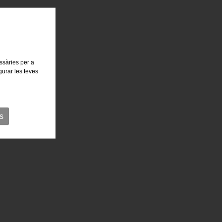
essàries per a
gurar les teves
s