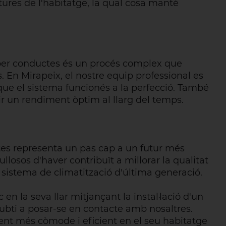
tures de l'habitatge, la qual cosa manté
ó per conductes és un procés complex que
 En Mirapeix, el nostre equip professional es
r que el sistema funcionés a la perfecció. També
r un rendiment òptim al llarg del temps.
tes representa un pas cap a un futur més
ullosos d'haver contribuït a millorar la qualitat
t sistema de climatització d'última generació.
c en la seva llar mitjançant la instal·lació d'un
ubti a posar-se en contacte amb nosaltres.
ent més còmode i eficient en el seu habitatge