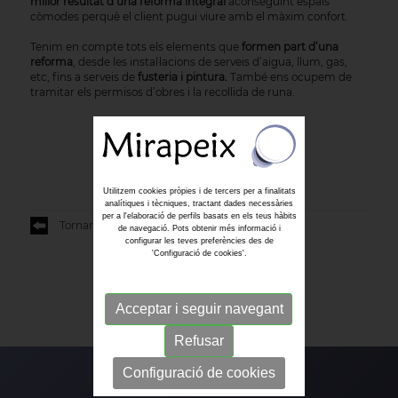
millor resultat d’una reforma integral
aconseguint espais
còmodes perquè el client pugui viure amb el màxim confort.
Tenim en compte tots els elements que
formen part d’una
reforma
, desde les instal·lacions de serveis d’aigua, llum, gas,
etc, fins a serveis de
fusteria i pintura.
També ens ocupem de
tramitar els permisos d’obres i la recollida de runa.
Utilitzem cookies pròpies i de tercers per a finalitats
analítiques i tècniques, tractant dades necessàries
per a l'elaboració de perfils basats en els teus hàbits
Tornar al llistat
de navegació. Pots obtenir més informació i
configurar les teves preferències des de
'Configuració de cookies'.
Acceptar i seguir navegant
Refusar
Configuració de cookies