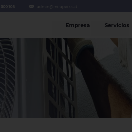
 500 108
admin@mirapeix.cat
Empresa
Servicios