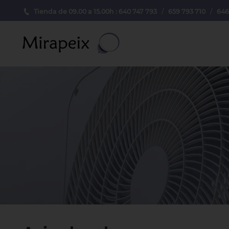
Tienda de 09.00 a 15.00h : 640 747 793
/
659 793 710
/
646