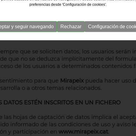
preferencias desde 'Configuración de cookies'.
eptar y seguir navegando
Rechazar
Configuración de cook
e las bases de datos podrá ser usada para la iden
uarios registrados.
empre que se soliciten datos, los usuarios serán i
o de que no se deduzca implícitamente del formula
eso de los usuarios a determinados contenidos fac
consentimiento para que
Mirapeix
pueda hacer uso de
esarrolla o a otros temas relacionados.
 DATOS ESTÉN INSCRITOS EN UN FICHERO
e las hojas de captación de datos implica el acept
ido informado de las condiciones de uso y aviso
ón y participación en
www.mirapeix.cat
.