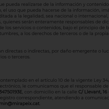
ue pueda realizarse de la información y contenido
to, el uso que pueda hacerse de la información, i
tada a la legalidad, sea nacional o internacional, 
ios, quienes serán enteramente responsables de dic
 los servicios o contenidos, bajo el principio de b
stumbres, a los derechos de terceros o de la propi
 directas o indirectas, por daño emergente o lucr
ios o terceros.
templado en el artículo 10 de la vigente Ley 34/20
lectrónico, le comunicamos que el responsable d
34750193E
, con domicilio en la calle
C/ Llevant, 16
l registro correspondiente, atendiendo a comunicac
min@mirapeix.cat
.