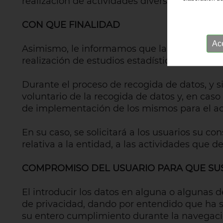
realización de actividades diversas.
CON QUE FINALIDAD
Ac
Asimismo, le informamos que la información d
realización de estudios estadísticos de los us
Durante el proceso de recogida de datos, y si
voluntario de la recogida de datos y, en cas
de implementación de los mismos para el acc
En su caso, se solicitará a los usuarios su 
relativa a la entidad, a las actividades que d
COMPROMISO DEL USUARIO PARA QUE SUS
El introducir los datos en alguna o algunas d
de privacidad, dando por entendido que ha s
su entero cumplimiento durante la navegaci