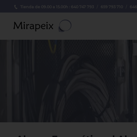
Tienda de 09.00 a 15.00h : 640 747 793
/
659 793 710
/
646