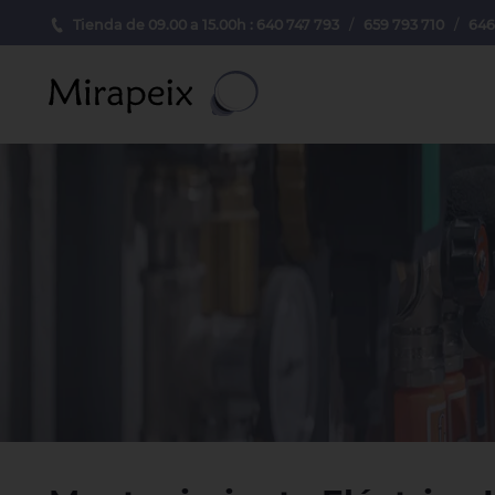
Tienda de 09.00 a 15.00h : 640 747 793
/
659 793 710
/
646