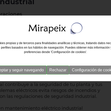
ndustrial
eraciones
aspecto crítico para asegurar la continuidad de
ial. A menudo, se pasa por alto, pero es
es, garantizar la seguridad y maximizar la
ies propias y de terceros para finalidades analíticas y técnicas, tratando datos ne
 perfiles basados en tus hábitos de navegación. Puedes obtener más información y
preferencias desde 'Configuración de cookies'.
ales, la prevención es la clave. Realizar un
dentificar y solucionar problemas antes de
 paralizar la producción. Esto, a su vez,
eptar y seguir navegando
Rechazar
Configuración de cook
o y los costos asociados.
l contribuye a la seguridad de tu planta y tus
lemas eléctricos evita riesgos de incendios y
on las regulaciones de seguridad industrial.
n mantenimiento eléctrico industrial