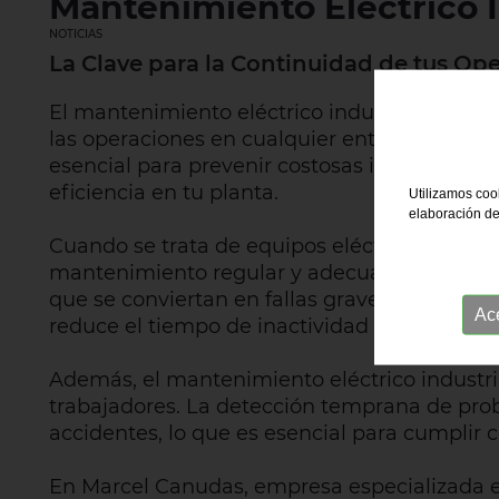
Mantenimiento Eléctrico I
NOTICIAS
La Clave para la Continuidad de tus Op
El mantenimiento eléctrico industrial es un 
las operaciones en cualquier entorno industr
esencial para prevenir costosas interrupcion
eficiencia en tu planta.
Utilizamos cook
elaboración de
Cuando se trata de equipos eléctricos industri
mantenimiento regular y adecuado ayuda a i
que se conviertan en fallas graves que puedan
Ac
reduce el tiempo de inactividad no planificad
Además, el mantenimiento eléctrico industria
trabajadores. La detección temprana de prob
accidentes, lo que es esencial para cumplir c
En Marcel Canudas, empresa especializada e