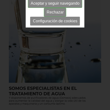
Aceptar y seguir navegando
Rechazar
Configuración de cookies
SOMOS ESPECIALISTAS EN EL
TRATAMIENTO DE AGUA
Y disponemos de purificadores de agua (Osmosis) adecuados
para aumentar la calidad del agua y alargar la vida útil de los
aparatos y maquinaria y un consumo óptimo.